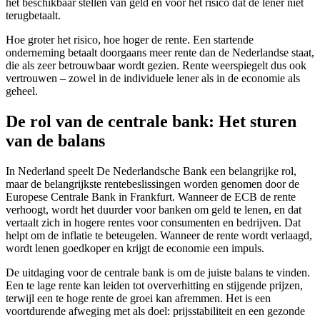
het beschikbaar stellen van geld en voor het risico dat de lener niet
terugbetaalt.
Hoe groter het risico, hoe hoger de rente. Een startende
onderneming betaalt doorgaans meer rente dan de Nederlandse staat,
die als zeer betrouwbaar wordt gezien. Rente weerspiegelt dus ook
vertrouwen – zowel in de individuele lener als in de economie als
geheel.
De rol van de centrale bank: Het sturen
van de balans
In Nederland speelt De Nederlandsche Bank een belangrijke rol,
maar de belangrijkste rentebeslissingen worden genomen door de
Europese Centrale Bank in Frankfurt. Wanneer de ECB de rente
verhoogt, wordt het duurder voor banken om geld te lenen, en dat
vertaalt zich in hogere rentes voor consumenten en bedrijven. Dat
helpt om de inflatie te beteugelen. Wanneer de rente wordt verlaagd,
wordt lenen goedkoper en krijgt de economie een impuls.
De uitdaging voor de centrale bank is om de juiste balans te vinden.
Een te lage rente kan leiden tot oververhitting en stijgende prijzen,
terwijl een te hoge rente de groei kan afremmen. Het is een
voortdurende afweging met als doel: prijsstabiliteit en een gezonde