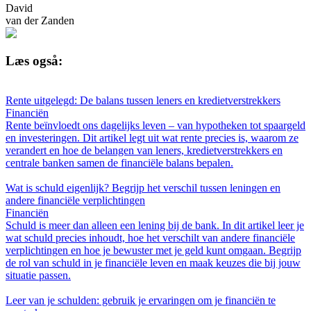
David
van der Zanden
Læs også:
Rente uitgelegd: De balans tussen leners en kredietverstrekkers
Financiën
Rente beïnvloedt ons dagelijks leven – van hypotheken tot spaargeld
en investeringen. Dit artikel legt uit wat rente precies is, waarom ze
verandert en hoe de belangen van leners, kredietverstrekkers en
centrale banken samen de financiële balans bepalen.
Wat is schuld eigenlijk? Begrijp het verschil tussen leningen en
andere financiële verplichtingen
Financiën
Schuld is meer dan alleen een lening bij de bank. In dit artikel leer je
wat schuld precies inhoudt, hoe het verschilt van andere financiële
verplichtingen en hoe je bewuster met je geld kunt omgaan. Begrijp
de rol van schuld in je financiële leven en maak keuzes die bij jouw
situatie passen.
Leer van je schulden: gebruik je ervaringen om je financiën te