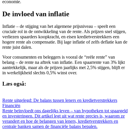
economie.
De invloed van inflatie
Inflatie – de stijging van het algemene prijsniveau – speelt een
cruciale rol in de ontwikkeling van de rente. Als prijzen snel stijgen,
verliezen spaarders koopkracht, en eisen kredietverstrekkers een
hogere rente als compensatie. Bij lage inflatie of zelfs deflatie kan de
rente juist dalen.
Voor consumenten en beleggers is vooral de “reële rente” van
belang – de rente na aftrek van inflatie. Een spaarrente van 3% lijkt
aantrekkelijk, maar als de prijzen jaarlijks met 2,5% stijgen, blijft er
in werkelijkheid slechts 0,5% winst over.
Læs også:
Rente uitgelegd: De balans tussen leners en kredietverstrekkers
Financiën
Rente beïnvloedt ons dagelijks leven – van hypotheken tot spaargeld
en investeringen. Dit artikel legt uit wat rente precies is, waarom ze
verandert en hoe de belangen van leners, kredietverstrekkers en
centrale banken samen de financiële balans bepalen.