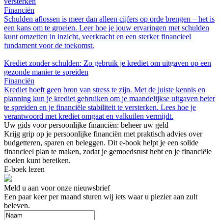
versterken
Financiën
Schulden aflossen is meer dan alleen cijfers op orde brengen – het is
een kans om te groeien. Leer hoe je jouw ervaringen met schulden
kunt omzetten in inzicht, veerkracht en een sterker financieel
fundament voor de toekomst.
Krediet zonder schulden: Zo gebruik je krediet om uitgaven op een
gezonde manier te spreiden
Financiën
Krediet hoeft geen bron van stress te zijn. Met de juiste kennis en
planning kun je krediet gebruiken om je maandelijkse uitgaven beter
te spreiden en je financiële stabiliteit te versterken. Lees hoe je
verantwoord met krediet omgaat en valkuilen vermijdt.
Uw gids voor persoonlijke financiën: beheer uw geld
Krijg grip op je persoonlijke financiën met praktisch advies over
budgetteren, sparen en beleggen. Dit e-book helpt je een solide
financieel plan te maken, zodat je gemoedsrust hebt en je financiële
doelen kunt bereiken.
E-boek lezen
Meld u aan voor onze nieuwsbrief
Een paar keer per maand sturen wij iets waar u plezier aan zult
beleven.