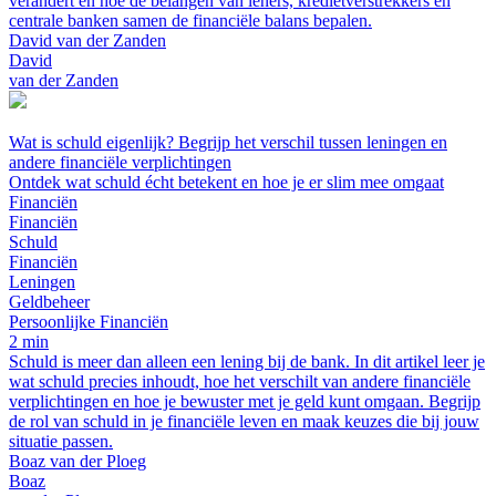
verandert en hoe de belangen van leners, kredietverstrekkers en
centrale banken samen de financiële balans bepalen.
David van der Zanden
David
van der Zanden
Wat is schuld eigenlijk? Begrijp het verschil tussen leningen en
andere financiële verplichtingen
Ontdek wat schuld écht betekent en hoe je er slim mee omgaat
Financiën
Financiën
Schuld
Financiën
Leningen
Geldbeheer
Persoonlijke Financiën
2 min
Schuld is meer dan alleen een lening bij de bank. In dit artikel leer je
wat schuld precies inhoudt, hoe het verschilt van andere financiële
verplichtingen en hoe je bewuster met je geld kunt omgaan. Begrijp
de rol van schuld in je financiële leven en maak keuzes die bij jouw
situatie passen.
Boaz van der Ploeg
Boaz