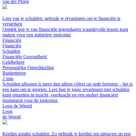
van der Ploeg
Leer van je schulden: gebruik je ervaringen om je financiën te
versterken
Ontdek hoe je van financiële tegenslagen waardevolle lessen kunt
maken voor een stabielere toekomst
Financiën
Financiën
Schulden
Financiële Gezondheid
Geldbeheer
Persoonlijke Ontwikkeling
Budgetteren
2 min
Schulden aflossen is meer dan alleen cijfers op orde brengen – het is
een kans om te groeien. Leer hoe je jouw ervaringen met schulden
kunt omzetten in inzicht, veerkracht en een sterker financieel
fundament voor de toekomst.
Leon de Weerd
Leon
de Weerd
Krediet zonder schulden: Zo gebruik je krediet om uitgaven op een