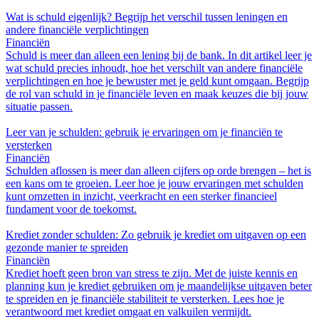
Wat is schuld eigenlijk? Begrijp het verschil tussen leningen en
andere financiële verplichtingen
Financiën
Schuld is meer dan alleen een lening bij de bank. In dit artikel leer je
wat schuld precies inhoudt, hoe het verschilt van andere financiële
verplichtingen en hoe je bewuster met je geld kunt omgaan. Begrijp
de rol van schuld in je financiële leven en maak keuzes die bij jouw
situatie passen.
Leer van je schulden: gebruik je ervaringen om je financiën te
versterken
Financiën
Schulden aflossen is meer dan alleen cijfers op orde brengen – het is
een kans om te groeien. Leer hoe je jouw ervaringen met schulden
kunt omzetten in inzicht, veerkracht en een sterker financieel
fundament voor de toekomst.
Krediet zonder schulden: Zo gebruik je krediet om uitgaven op een
gezonde manier te spreiden
Financiën
Krediet hoeft geen bron van stress te zijn. Met de juiste kennis en
planning kun je krediet gebruiken om je maandelijkse uitgaven beter
te spreiden en je financiële stabiliteit te versterken. Lees hoe je
verantwoord met krediet omgaat en valkuilen vermijdt.