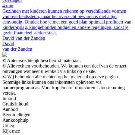
Toeslagen
4 min
Gezinnen met kinderen kunnen rekenen op verschillende vormen
van overheidssteun, maar het overzicht bewaren is niet altijd
eenvoudig. Ontdek hoe je met een goed plan optimaal profiteert van
kinderbijslag, kindgebonden budget en andere regelingen, zodat je
gezin financieel sterker staat.
David van der Zanden
David
van der Zanden
© Auteursrechtelijk beschermd materiaal.
© Alle rechten voorbehouden. We kunnen een deel van de omzet
ontvangen wanneer u winkelt via links op de site.
© Wij behouden alle rechten op het materiaal op deze pagina.
Sommige links kunnen ons inkomsten opleveren via
partnerprogrammas. Voor kopiëren of doorsturen is toestemming
vereist.
Inhoud
Gratis inhoud
Aanbod
Beoordelingen
Aankoophulp
Uitleg
Kijk mee