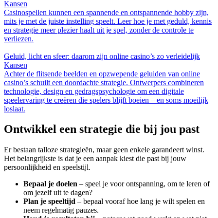
Kansen
Casinospellen kunnen een spannende en ontspannende hobby zijn,
mits je met de juiste instelling speelt. Leer hoe je met geduld, kennis
en strategie meer plezier haalt uit je spel, zonder de controle te
verliezen.
Geluid, licht en sfeer: daarom zijn online casino’s zo verleidelijk
Kansen
Achter de flitsende beelden en opzwepende geluiden van online
casino’s schuilt een doordachte strategie. Ontwerpers combineren
technologie, design en gedragspsychologie om een digitale
speelervaring te creëren die spelers blijft boeien – en soms moeilijk
loslaat.
Ontwikkel een strategie die bij jou past
Er bestaan talloze strategieën, maar geen enkele garandeert winst.
Het belangrijkste is dat je een aanpak kiest die past bij jouw
persoonlijkheid en speelstijl.
Bepaal je doelen
– speel je voor ontspanning, om te leren of
om jezelf uit te dagen?
Plan je speeltijd
– bepaal vooraf hoe lang je wilt spelen en
neem regelmatig pauzes.