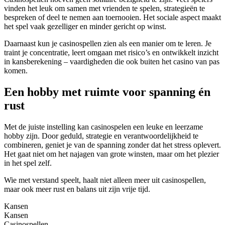
vinden het leuk om samen met vrienden te spelen, strategieën te
bespreken of deel te nemen aan toernooien. Het sociale aspect maakt
het spel vaak gezelliger en minder gericht op winst.
Daarnaast kun je casinospellen zien als een manier om te leren. Je
traint je concentratie, leert omgaan met risico’s en ontwikkelt inzicht
in kansberekening – vaardigheden die ook buiten het casino van pas
komen.
Een hobby met ruimte voor spanning én
rust
Met de juiste instelling kan casinospelen een leuke en leerzame
hobby zijn. Door geduld, strategie en verantwoordelijkheid te
combineren, geniet je van de spanning zonder dat het stress oplevert.
Het gaat niet om het najagen van grote winsten, maar om het plezier
in het spel zelf.
Wie met verstand speelt, haalt niet alleen meer uit casinospellen,
maar ook meer rust en balans uit zijn vrije tijd.
Kansen
Kansen
Casinospellen