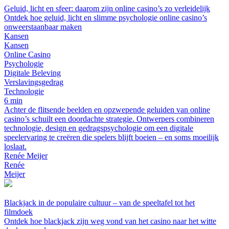
Geluid, licht en sfeer: daarom zijn online casino’s zo verleidelijk
Ontdek hoe geluid, licht en slimme psychologie online casino’s
onweerstaanbaar maken
Kansen
Kansen
Online Casino
Psychologie
Digitale Beleving
Verslavingsgedrag
Technologie
6 min
Achter de flitsende beelden en opzwepende geluiden van online
casino’s schuilt een doordachte strategie. Ontwerpers combineren
technologie, design en gedragspsychologie om een digitale
speelervaring te creëren die spelers blijft boeien – en soms moeilijk
loslaat.
Renée Meijer
Renée
Meijer
Blackjack in de populaire cultuur – van de speeltafel tot het
filmdoek
Ontdek hoe blackjack zijn weg vond van het casino naar het witte