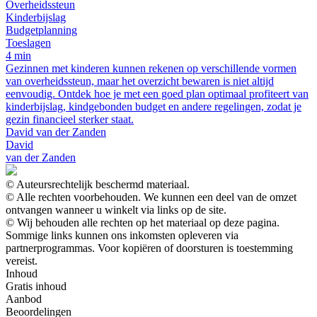
Overheidssteun
Kinderbijslag
Budgetplanning
Toeslagen
4 min
Gezinnen met kinderen kunnen rekenen op verschillende vormen
van overheidssteun, maar het overzicht bewaren is niet altijd
eenvoudig. Ontdek hoe je met een goed plan optimaal profiteert van
kinderbijslag, kindgebonden budget en andere regelingen, zodat je
gezin financieel sterker staat.
David van der Zanden
David
van der Zanden
© Auteursrechtelijk beschermd materiaal.
© Alle rechten voorbehouden. We kunnen een deel van de omzet
ontvangen wanneer u winkelt via links op de site.
© Wij behouden alle rechten op het materiaal op deze pagina.
Sommige links kunnen ons inkomsten opleveren via
partnerprogrammas. Voor kopiëren of doorsturen is toestemming
vereist.
Inhoud
Gratis inhoud
Aanbod
Beoordelingen