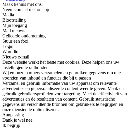
Maak kennis met ons
Neem contact met ons op
Media
Blootstelling
Mijn toegang
Mail nieuws
Gelieerde onderneming
Stuur een fooi
Login
Word lid
Nieuws e-mail
Deze website werkt het beste met cookies. Deze helpen ons uw
instellingen te onthouden.
Wij en onze partners verzamelen en gebruiken gegevens om u te
voorzien van inhoud en functies die bij u passen
Verzamel en gebruik informatie van uw apparaat om relevante
advertenties en gepersonaliseerde content weer te geven. Maak en
gebruik gebruikersprofielen voor targeting. Meet de effectiviteit van
advertenties en de resultaten van content. Gebruik statistische
gegevens uit verschillende bronnen om gebruikers te begrijpen en
onze diensten te optimaliseren.
Aanpassing
Dank je wel nee
Ik begrijp