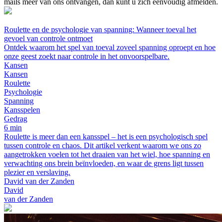
mails meer van ons ontvangen, dan kunt u zich eenvoudig afmelden.
Roulette en de psychologie van spanning: Wanneer toeval het
gevoel van controle ontmoet
Ontdek waarom het spel van toeval zoveel spanning oproept en hoe
onze geest zoekt naar controle in het onvoorspelbare.
Kansen
Kansen
Roulette
Psychologie
Spanning
Kansspelen
Gedrag
6 min
Roulette is meer dan een kansspel – het is een psychologisch spel
tussen controle en chaos. Dit artikel verkent waarom we ons zo
aangetrokken voelen tot het draaien van het wiel, hoe spanning en
verwachting ons brein beïnvloeden, en waar de grens ligt tussen
plezier en verslaving.
David van der Zanden
David
van der Zanden