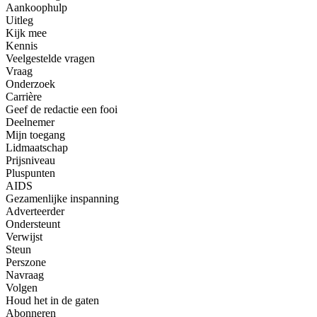
Aankoophulp
Uitleg
Kijk mee
Kennis
Veelgestelde vragen
Vraag
Onderzoek
Carrière
Geef de redactie een fooi
Deelnemer
Mijn toegang
Lidmaatschap
Prijsniveau
Pluspunten
AIDS
Gezamenlijke inspanning
Adverteerder
Ondersteunt
Verwijst
Steun
Perszone
Navraag
Volgen
Houd het in de gaten
Abonneren