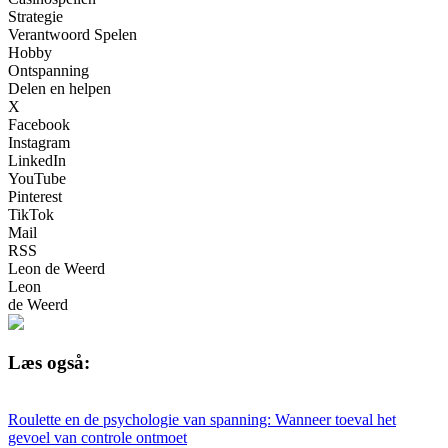
Strategie
Verantwoord Spelen
Hobby
Ontspanning
Delen en helpen
X
Facebook
Instagram
LinkedIn
YouTube
Pinterest
TikTok
Mail
RSS
Leon de Weerd
Leon
de Weerd
Læs også:
Roulette en de psychologie van spanning: Wanneer toeval het
gevoel van controle ontmoet