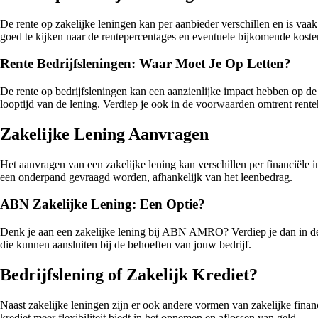
De rente op zakelijke leningen kan per aanbieder verschillen en is vaak
goed te kijken naar de rentepercentages en eventuele bijkomende kosten 
Rente Bedrijfsleningen: Waar Moet Je Op Letten?
De rente op bedrijfsleningen kan een aanzienlijke impact hebben op de 
looptijd van de lening. Verdiep je ook in de voorwaarden omtrent rente
Zakelijke Lening Aanvragen
Het aanvragen van een zakelijke lening kan verschillen per financiële i
een onderpand gevraagd worden, afhankelijk van het leenbedrag.
ABN Zakelijke Lening: Een Optie?
Denk je aan een zakelijke lening bij ABN AMRO? Verdiep je dan in de
die kunnen aansluiten bij de behoeften van jouw bedrijf.
Bedrijfslening of Zakelijk Krediet?
Naast zakelijke leningen zijn er ook andere vormen van zakelijke financi
krediet meer flexibiliteit biedt in het opnemen en aflossen van geld.