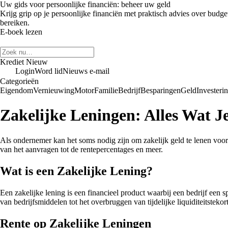
Uw gids voor persoonlijke financiën: beheer uw geld
Krijg grip op je persoonlijke financiën met praktisch advies over budge
bereiken.
E-boek lezen
Krediet Nieuw
Login
Word lid
Nieuws e-mail
Categorieën
Eigendom
Vernieuwing
Motor
Familie
Bedrijf
Besparingen
Geld
Investeri
Zakelijke Leningen: Alles Wat 
Als ondernemer kan het soms nodig zijn om zakelijk geld te lenen voor di
van het aanvragen tot de rentepercentages en meer.
Wat is een Zakelijke Lening?
Een zakelijke lening is een financieel product waarbij een bedrijf een s
van bedrijfsmiddelen tot het overbruggen van tijdelijke liquiditeitstekor
Rente op Zakelijke Leningen