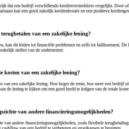
rijk dat een bedrijf verschillende kredietverstrekkers vergelijkt. Door 
aarnaast kan een goed zakelijk kredietdossier en een positieve kredietge
 terugbetalen van een zakelijke lening?
talen, kan dit leiden tot financiële problemen en zelfs tot faillissement
prakelijk stellen van de ondernemer.
le kosten van een zakelijke lening?
ten van een zakelijke lening. Hoe hoger de rente, hoe meer een bedrijf u
an de lening te kijken om een goed beeld te krijgen van de totale koste
 opzichte van andere financieringsmogelijkheden?
te van andere financieringsmogelijkheden, zoals flexibele terugbetali
 cashflow van een bedrijf te verbeteren en groeikansen te benutten.