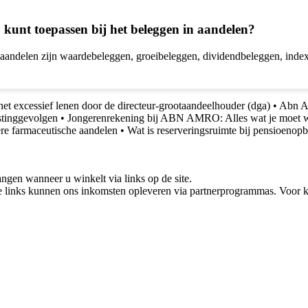
u kunt toepassen bij het beleggen in aandelen?
aandelen zijn waardebeleggen, groeibeleggen, dividendbeleggen, indexb
et excessief lenen door de directeur-grootaandeelhouder (dga)
•
Abn Am
astinggevolgen
•
Jongerenrekening bij ABN AMRO: Alles wat je moet 
ere farmaceutische aandelen
•
Wat is reserveringsruimte bij pensioeno
gen wanneer u winkelt via links op de site.
 links kunnen ons inkomsten opleveren via partnerprogrammas. Voor ko