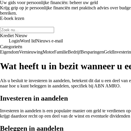
Uw gids voor persoonlijke financiën: beheer uw geld
Krijg grip op je persoonlijke financiën met praktisch advies over budge
bereiken.
E-boek lezen
Krediet Nieuw
Login
Word lid
Nieuws e-mail
Categorieën
Eigendom
Vernieuwing
Motor
Familie
Bedrijf
Besparingen
Geld
Investeri
Wat heeft u in bezit wanneer u ee
Als u besluit te investeren in aandelen, betekent dit dat u een deel van
naar hoe u kunt beleggen in aandelen, specifiek bij ABN AMRO.
Investeren in aandelen
Investeren in aandelen is een populaire manier om geld te verdienen o
krijgt daardoor recht op een deel van de winst en eventuele dividenden 
Beleggen in aandelen