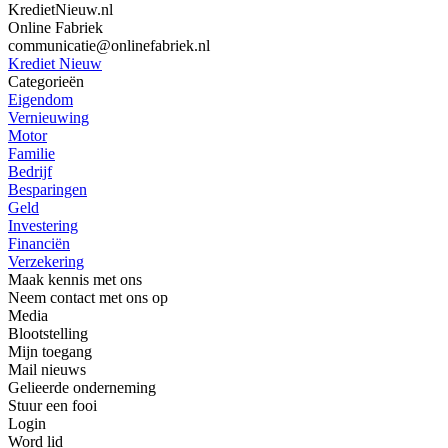
KredietNieuw.nl
Online Fabriek
communicatie@onlinefabriek.nl
Krediet Nieuw
Categorieën
Eigendom
Vernieuwing
Motor
Familie
Bedrijf
Besparingen
Geld
Investering
Financiën
Verzekering
Maak kennis met ons
Neem contact met ons op
Media
Blootstelling
Mijn toegang
Mail nieuws
Gelieerde onderneming
Stuur een fooi
Login
Word lid