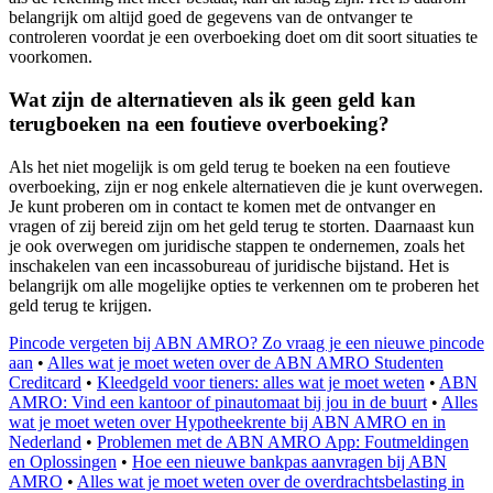
belangrijk om altijd goed de gegevens van de ontvanger te
controleren voordat je een overboeking doet om dit soort situaties te
voorkomen.
Wat zijn de alternatieven als ik geen geld kan
terugboeken na een foutieve overboeking?
Als het niet mogelijk is om geld terug te boeken na een foutieve
overboeking, zijn er nog enkele alternatieven die je kunt overwegen.
Je kunt proberen om in contact te komen met de ontvanger en
vragen of zij bereid zijn om het geld terug te storten. Daarnaast kun
je ook overwegen om juridische stappen te ondernemen, zoals het
inschakelen van een incassobureau of juridische bijstand. Het is
belangrijk om alle mogelijke opties te verkennen om te proberen het
geld terug te krijgen.
Pincode vergeten bij ABN AMRO? Zo vraag je een nieuwe pincode
aan
•
Alles wat je moet weten over de ABN AMRO Studenten
Creditcard
•
Kleedgeld voor tieners: alles wat je moet weten
•
ABN
AMRO: Vind een kantoor of pinautomaat bij jou in de buurt
•
Alles
wat je moet weten over Hypotheekrente bij ABN AMRO en in
Nederland
•
Problemen met de ABN AMRO App: Foutmeldingen
en Oplossingen
•
Hoe een nieuwe bankpas aanvragen bij ABN
AMRO
•
Alles wat je moet weten over de overdrachtsbelasting in