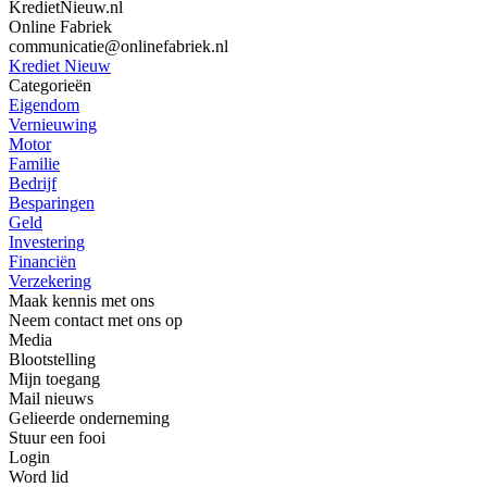
KredietNieuw.nl
Online Fabriek
communicatie@onlinefabriek.nl
Krediet Nieuw
Categorieën
Eigendom
Vernieuwing
Motor
Familie
Bedrijf
Besparingen
Geld
Investering
Financiën
Verzekering
Maak kennis met ons
Neem contact met ons op
Media
Blootstelling
Mijn toegang
Mail nieuws
Gelieerde onderneming
Stuur een fooi
Login
Word lid