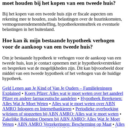
moet houden bij het kopen van een tweede huis?
Bij het kopen van een tweede huis zijn er fiscale aspecten om
rekening mee te houden, zoals belastingen over de huurinkomsten,
vermogensrendementsheffing, hypotheekrenteaftrek en eventuele
belastingen in het buitenland.
Hoe kan ik mijn bestaande hypotheek verhogen
voor de aankoop van een tweede huis?
Om je bestaande hypotheek te verhogen voor de aankoop van een
tweede huis, kun je contact opnemen met je hypotheekverstrekker
en bespreken wat de mogelijkheden zijn. Dit kan bijvoorbeeld door
middel van een tweede hypotheek of het verhogen van de huidige
hypotheek.
Geld Lenen aan Je Kind of Van Je Ouders – Familieleningen
Explained
•
Koers Pfizer: Alles wat je moet weten over het aandeel
Pfizer en andere farmaceutische aandelen
•
Hypotheek Berekenen:
Alles Wat Je Moet Weten
•
Alles wat je moet weten over ABN
AMRO Inloggen en Internetbankieren
•
Periodieke overboeking
wijzigen of stopzetten bij ABN AMRO: Alles wat je moet weten
•
Zakelijke Rekening Openen bij ABN AMRO: Alles Wat Je Moet
Weten
•
ABN AMRO Verzekeringen: Bescherming op Maat
•
Alles