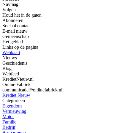
Navraag
Volgen
Houd het in de gaten
Abonneren
Sociaal contact
E-mail nieuw
Gemeenschap
Het gebied
Links op de pagina
Webkaart
Nieuws
Geschiedenis
Blog
Webfeed
KredietNieuw.nl
Online Fabriek
communicatie@onlinefabriek.nl
Krediet Nieuw
Categorieën
Eigendom
Vernieuwing
Motor
Familie
Bedrijf
Besparingen