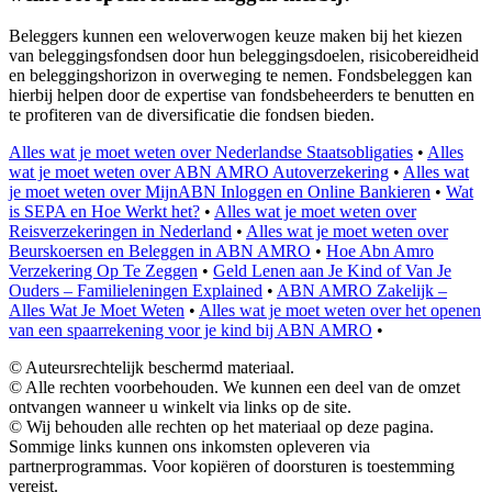
Beleggers kunnen een weloverwogen keuze maken bij het kiezen
van beleggingsfondsen door hun beleggingsdoelen, risicobereidheid
en beleggingshorizon in overweging te nemen. Fondsbeleggen kan
hierbij helpen door de expertise van fondsbeheerders te benutten en
te profiteren van de diversificatie die fondsen bieden.
Alles wat je moet weten over Nederlandse Staatsobligaties
•
Alles
wat je moet weten over ABN AMRO Autoverzekering
•
Alles wat
je moet weten over MijnABN Inloggen en Online Bankieren
•
Wat
is SEPA en Hoe Werkt het?
•
Alles wat je moet weten over
Reisverzekeringen in Nederland
•
Alles wat je moet weten over
Beurskoersen en Beleggen in ABN AMRO
•
Hoe Abn Amro
Verzekering Op Te Zeggen
•
Geld Lenen aan Je Kind of Van Je
Ouders – Familieleningen Explained
•
ABN AMRO Zakelijk –
Alles Wat Je Moet Weten
•
Alles wat je moet weten over het openen
van een spaarrekening voor je kind bij ABN AMRO
•
© Auteursrechtelijk beschermd materiaal.
© Alle rechten voorbehouden. We kunnen een deel van de omzet
ontvangen wanneer u winkelt via links op de site.
© Wij behouden alle rechten op het materiaal op deze pagina.
Sommige links kunnen ons inkomsten opleveren via
partnerprogrammas. Voor kopiëren of doorsturen is toestemming
vereist.