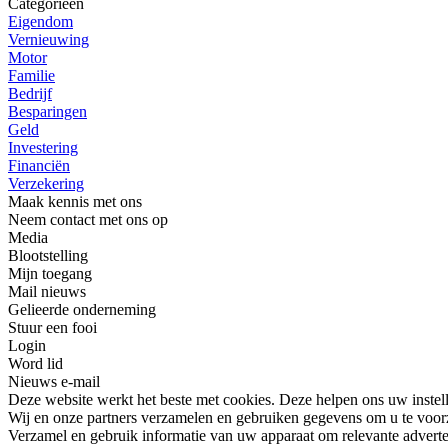
Categorieën
Eigendom
Vernieuwing
Motor
Familie
Bedrijf
Besparingen
Geld
Investering
Financiën
Verzekering
Maak kennis met ons
Neem contact met ons op
Media
Blootstelling
Mijn toegang
Mail nieuws
Gelieerde onderneming
Stuur een fooi
Login
Word lid
Nieuws e-mail
Deze website werkt het beste met cookies. Deze helpen ons uw instel
Wij en onze partners verzamelen en gebruiken gegevens om u te voorz
Verzamel en gebruik informatie van uw apparaat om relevante advertent