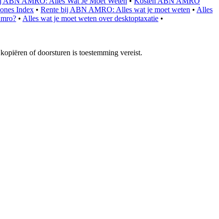
ij ABN AMRO: Alles Wat Je Moet Weten
•
Kosten ABN AMRO
Jones Index
•
Rente bij ABN AMRO: Alles wat je moet weten
•
Alles
Amro?
•
Alles wat je moet weten over desktoptaxatie
•
opiëren of doorsturen is toestemming vereist.