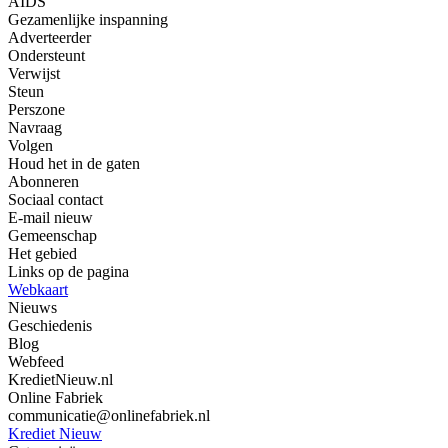
AIDS
Gezamenlijke inspanning
Adverteerder
Ondersteunt
Verwijst
Steun
Perszone
Navraag
Volgen
Houd het in de gaten
Abonneren
Sociaal contact
E-mail nieuw
Gemeenschap
Het gebied
Links op de pagina
Webkaart
Nieuws
Geschiedenis
Blog
Webfeed
KredietNieuw.nl
Online Fabriek
communicatie@onlinefabriek.nl
Krediet Nieuw