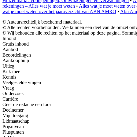
Huizenmarkt: Voorspellingen, Ontwikkelingen en Verwachtingen
•
Al
rekeningen – Alles wat je moet weten
•
Alles wat je moet weten ov
wat je moet weten over het jaaroverzicht van ABN AMRO
•
Abn Amr
© Auteursrechtelijk beschermd materiaal.
© Alle rechten voorbehouden. We kunnen een deel van de omzet ontva
© Wij behouden alle rechten op het materiaal op deze pagina. Sommig
Inhoud
Gratis inhoud
Aanbod
Beoordelingen
Aankoophulp
Uitleg
Kijk mee
Kennis
Veelgestelde vragen
Vraag
Onderzoek
Carrière
Geef de redactie een fooi
Deelnemer
Mijn toegang
Lidmaatschap
Prijsniveau
Pluspunten