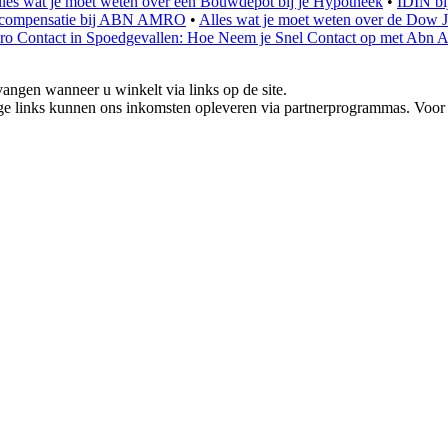
les wat je moet weten over een Bouwdepot bij je Hypotheek
•
IDIN b
er compensatie bij ABN AMRO
•
Alles wat je moet weten over de Dow 
o Contact in Spoedgevallen: Hoe Neem je Snel Contact op met Abn 
ngen wanneer u winkelt via links op de site.
e links kunnen ons inkomsten opleveren via partnerprogrammas. Voor k