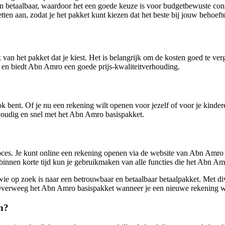
 en betaalbaar, waardoor het een goede keuze is voor budgetbewuste co
en aan, zodat je het pakket kunt kiezen dat het beste bij jouw behoefte
n het pakket dat je kiest. Het is belangrijk om de kosten goed te verg
jk en biedt Abn Amro een goede prijs-kwaliteitverhouding.
 bent. Of je nu een rekening wilt openen voor jezelf of voor je kinde
voudig en snel met het Abn Amro basispakket.
s. Je kunt online een rekening openen via de website van Abn Amro of e
nnen korte tijd kun je gebruikmaken van alle functies die het Abn Amr
e op zoek is naar een betrouwbaar en betaalbaar betaalpakket. Met div
Overweeg het Abn Amro basispakket wanneer je een nieuwe rekening w
n?