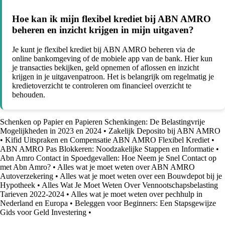
Hoe kan ik mijn flexibel krediet bij ABN AMRO
beheren en inzicht krijgen in mijn uitgaven?
Je kunt je flexibel krediet bij ABN AMRO beheren via de
online bankomgeving of de mobiele app van de bank. Hier kun
je transacties bekijken, geld opnemen of aflossen en inzicht
krijgen in je uitgavenpatroon. Het is belangrijk om regelmatig je
kredietoverzicht te controleren om financieel overzicht te
behouden.
Schenken op Papier en Papieren Schenkingen: De Belastingvrije
Mogelijkheden in 2023 en 2024
•
Zakelijk Deposito bij ABN AMRO
•
Kifid Uitspraken en Compensatie ABN AMRO Flexibel Krediet
•
ABN AMRO Pas Blokkeren: Noodzakelijke Stappen en Informatie
•
Abn Amro Contact in Spoedgevallen: Hoe Neem je Snel Contact op
met Abn Amro?
•
Alles wat je moet weten over ABN AMRO
Autoverzekering
•
Alles wat je moet weten over een Bouwdepot bij je
Hypotheek
•
Alles Wat Je Moet Weten Over Vennootschapsbelasting
Tarieven 2022-2024
•
Alles wat je moet weten over pechhulp in
Nederland en Europa
•
Beleggen voor Beginners: Een Stapsgewijze
Gids voor Geld Investering
•