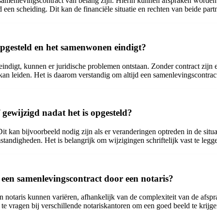
samenlevingscontract van belang zijn. Hierin kunnen afspraken worden
een scheiding. Dit kan de financiële situatie en rechten van beide par
 opgesteld en het samenwonen eindigt?
indigt, kunnen er juridische problemen ontstaan. Zonder contract zijn
kan leiden. Het is daarom verstandig om altijd een samenlevingscontract 
gewijzigd nadat het is opgesteld?
t kan bijvoorbeeld nodig zijn als er veranderingen optreden in de situa
tandigheden. Het is belangrijk om wijzigingen schriftelijk vast te legge
 een samenlevingscontract door een notaris?
 notaris kunnen variëren, afhankelijk van de complexiteit van de afspr
te vragen bij verschillende notariskantoren om een goed beeld te krijg