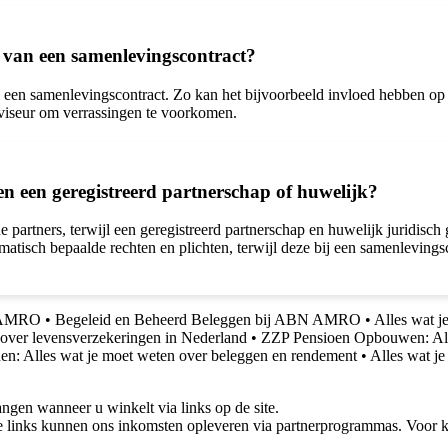
n van een samenlevingscontract?
n een samenlevingscontract. Zo kan het bijvoorbeeld invloed hebben op d
adviseur om verrassingen te voorkomen.
 en een geregistreerd partnerschap of huwelijk?
partners, terwijl een geregistreerd partnerschap en huwelijk juridisch
omatisch bepaalde rechten en plichten, terwijl deze bij een samenlevin
N AMRO
•
Begeleid en Beheerd Beleggen bij ABN AMRO
•
Alles wat 
 over levensverzekeringen in Nederland
•
ZZP Pensioen Opbouwen: Al
n: Alles wat je moet weten over beleggen en rendement
•
Alles wat j
gen wanneer u winkelt via links op de site.
 links kunnen ons inkomsten opleveren via partnerprogrammas. Voor ko