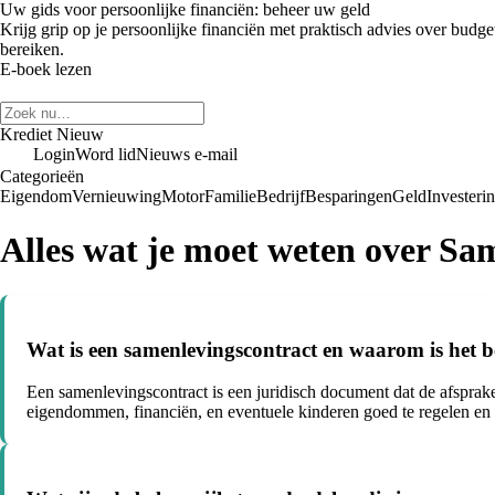
Uw gids voor persoonlijke financiën: beheer uw geld
Krijg grip op je persoonlijke financiën met praktisch advies over budge
bereiken.
E-boek lezen
Krediet Nieuw
Login
Word lid
Nieuws e-mail
Categorieën
Eigendom
Vernieuwing
Motor
Familie
Bedrijf
Besparingen
Geld
Investeri
Alles wat je moet weten over Sa
Wat is een samenlevingscontract en waarom is het be
Een samenlevingscontract is een juridisch document dat de afsprak
eigendommen, financiën, en eventuele kinderen goed te regelen en c