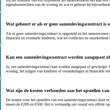
Bij het afsluiten van een hypotheek als samenwonend stel kan een 
eigendomsrechten van de woning en wat er gebeurt bij bijvoorbeeld 
Wat gebeurt er als er geen samenlevingscontract is
Als er geen samenlevingscontract is opgesteld en het samenwonen e
financiën en eventuele kinderen, wat tot conflicten en onzekerheid 
Kan een samenlevingscontract worden aangepast of 
Ja, een samenlevingscontract kan worden aangepast of gewijzigd. Di
woning, het krijgen van kinderen of veranderingen in financiële oms
Wat zijn de kosten verbonden aan het opstellen van
De kosten voor het opstellen van een samenlevingscontract door een
tussen de €200 en €500. Het is verstandig om vooraf een offerte op 