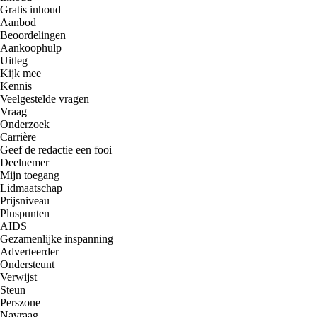
Gratis inhoud
Aanbod
Beoordelingen
Aankoophulp
Uitleg
Kijk mee
Kennis
Veelgestelde vragen
Vraag
Onderzoek
Carrière
Geef de redactie een fooi
Deelnemer
Mijn toegang
Lidmaatschap
Prijsniveau
Pluspunten
AIDS
Gezamenlijke inspanning
Adverteerder
Ondersteunt
Verwijst
Steun
Perszone
Navraag