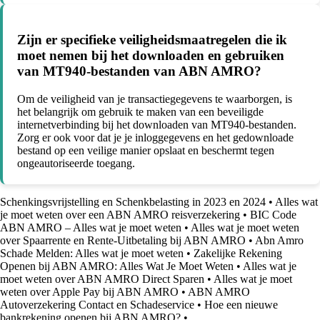
Zijn er specifieke veiligheidsmaatregelen die ik
moet nemen bij het downloaden en gebruiken
van MT940-bestanden van ABN AMRO?
Om de veiligheid van je transactiegegevens te waarborgen, is
het belangrijk om gebruik te maken van een beveiligde
internetverbinding bij het downloaden van MT940-bestanden.
Zorg er ook voor dat je je inloggegevens en het gedownloade
bestand op een veilige manier opslaat en beschermt tegen
ongeautoriseerde toegang.
Schenkingsvrijstelling en Schenkbelasting in 2023 en 2024
•
Alles wat
je moet weten over een ABN AMRO reisverzekering
•
BIC Code
ABN AMRO – Alles wat je moet weten
•
Alles wat je moet weten
over Spaarrente en Rente-Uitbetaling bij ABN AMRO
•
Abn Amro
Schade Melden: Alles wat je moet weten
•
Zakelijke Rekening
Openen bij ABN AMRO: Alles Wat Je Moet Weten
•
Alles wat je
moet weten over ABN AMRO Direct Sparen
•
Alles wat je moet
weten over Apple Pay bij ABN AMRO
•
ABN AMRO
Autoverzekering Contact en Schadeservice
•
Hoe een nieuwe
bankrekening openen bij ABN AMRO?
•