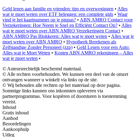
Geld lenen aan familie en vrienden: tips en overwegingen
•
Alles
wat je moet weten over ETF beleggen: een complete gids
•
Waar
vind je het kaartnummer op je pinpas?
•
ABN AMRO Contact voor
Verzekeringen: Hoe Neem je Snel en Efficiënt Contact Op?
•
Alles
wat je moet weten over ABN AMRO Verzekeringen Contact
•
ABN AMRO Pas Blokkeren: Alles wat je moet weten
•
Alles wat je
moet weten over ABN AMRO
•
Hypotheek Berekenen als
Zelfstandige Zonder Personeel (zzp)
•
Geld Lenen voor een Auto:
Alles wat je Moet Weten
•
Kosten ABN AMRO rekeningen – Alles
wat je moet weten
•
© Auteursrechtelijk beschermd materiaal.
© Alle rechten voorbehouden. We kunnen een deel van de omzet
ontvangen wanneer u winkelt via links op de site.
© Wij behouden alle rechten op het materiaal op deze pagina.
Sommige links kunnen ons inkomsten opleveren via
partnerprogrammas. Voor kopiëren of doorsturen is toestemming
vereist.
Inhoud
Gratis inhoud
Aanbod
Beoordelingen
Aankoophulp
Uitleg