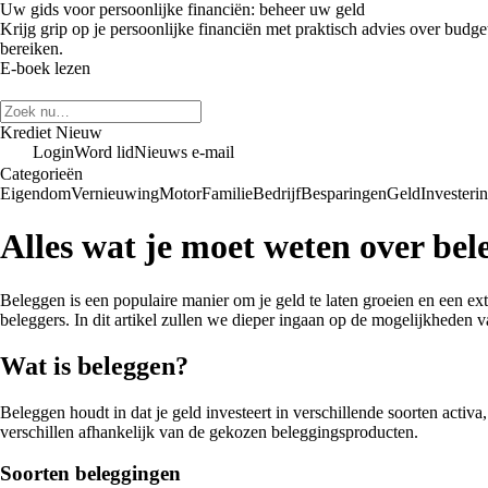
Uw gids voor persoonlijke financiën: beheer uw geld
Krijg grip op je persoonlijke financiën met praktisch advies over budge
bereiken.
E-boek lezen
Krediet Nieuw
Login
Word lid
Nieuws e-mail
Categorieën
Eigendom
Vernieuwing
Motor
Familie
Bedrijf
Besparingen
Geld
Investeri
Alles wat je moet weten over b
Beleggen is een populaire manier om je geld te laten groeien en een 
beleggers. In dit artikel zullen we dieper ingaan op de mogelijkhede
Wat is beleggen?
Beleggen houdt in dat je geld investeert in verschillende soorten activ
verschillen afhankelijk van de gekozen beleggingsproducten.
Soorten beleggingen