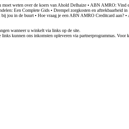
u moet weten over de koers van Ahold Delhaize
•
ABN AMRO: Vind een 
delen: Een Complete Gids
•
Drempel zorgkosten en aftrekbaarheid in
ij jou in de buurt
•
Hoe vraag je een ABN AMRO Creditcard aan?
•
gen wanneer u winkelt via links op de site.
 links kunnen ons inkomsten opleveren via partnerprogrammas. Voor ko