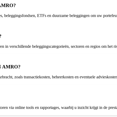
N AMRO?
s, beleggingsfondsen, ETFs en duurzame beleggingen om uw portefeuill
?
ren in verschillende beleggingscategorieën, sectoren en regios om het ris
ABN AMRO?
cht, zoals transactiekosten, beheerkosten en eventuele advieskosten
a online tools en rapportages, waarbij u inzicht krijgt in de presta