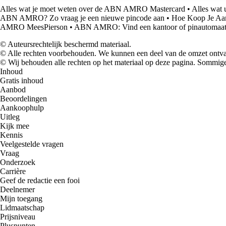
Alles wat je moet weten over de ABN AMRO Mastercard
•
Alles wat 
ABN AMRO? Zo vraag je een nieuwe pincode aan
•
Hoe Koop Je Aan
AMRO MeesPierson
•
ABN AMRO: Vind een kantoor of pinautomaat b
© Auteursrechtelijk beschermd materiaal.
© Alle rechten voorbehouden. We kunnen een deel van de omzet ontvan
© Wij behouden alle rechten op het materiaal op deze pagina. Sommige
Inhoud
Gratis inhoud
Aanbod
Beoordelingen
Aankoophulp
Uitleg
Kijk mee
Kennis
Veelgestelde vragen
Vraag
Onderzoek
Carrière
Geef de redactie een fooi
Deelnemer
Mijn toegang
Lidmaatschap
Prijsniveau
Pluspunten