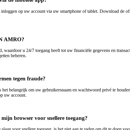
loggen op uw account via uw smartphone of tablet. Download de offi
 ABN AMRO?
ardoor u 24/7 toegang heeft tot uw financiële gegevens en transacties
etten beheren.
rmen tegen fraude?
t belangrijk om uw gebruikersnaam en wachtwoord privé te houden e
op uw account.
ijn browser voor snellere toegang?
slaan voor snellere toegang, is het niet aan te raden om dit te doe