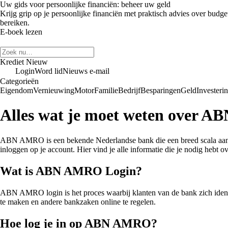
Uw gids voor persoonlijke financiën: beheer uw geld
Krijg grip op je persoonlijke financiën met praktisch advies over budge
bereiken.
E-boek lezen
Krediet Nieuw
Login
Word lid
Nieuws e-mail
Categorieën
Eigendom
Vernieuwing
Motor
Familie
Bedrijf
Besparingen
Geld
Investeri
Alles wat je moet weten over 
ABN AMRO is een bekende Nederlandse bank die een breed scala aan fi
inloggen op je account. Hier vind je alle informatie die je nodig hebt
Wat is ABN AMRO Login?
ABN AMRO login is het proces waarbij klanten van de bank zich identifi
te maken en andere bankzaken online te regelen.
Hoe log je in op ABN AMRO?