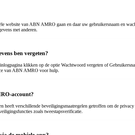
?
le website van ABN AMRO gaan en daar uw gebruikersnaam en wachtwoo
gevens met anderen.
vens ben vergeten?
logpagina klikken op de optie Wachtwoord vergeten of Gebruikersnaa
ervice van ABN AMRO voor hulp.
AMRO-account?
 heeft verschillende beveiligingsmaatregelen getroffen om de privacy 
iligingsfuncties zoals tweestapsverificatie.
ia de mobiele app?