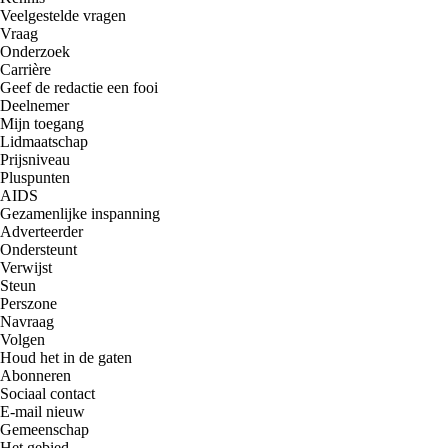
Veelgestelde vragen
Vraag
Onderzoek
Carrière
Geef de redactie een fooi
Deelnemer
Mijn toegang
Lidmaatschap
Prijsniveau
Pluspunten
AIDS
Gezamenlijke inspanning
Adverteerder
Ondersteunt
Verwijst
Steun
Perszone
Navraag
Volgen
Houd het in de gaten
Abonneren
Sociaal contact
E-mail nieuw
Gemeenschap
Het gebied