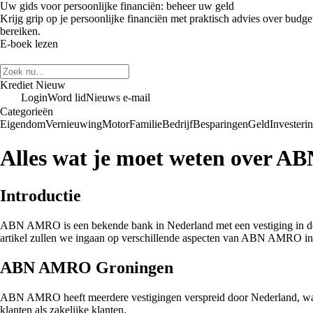
Uw gids voor persoonlijke financiën: beheer uw geld
Krijg grip op je persoonlijke financiën met praktisch advies over budge
bereiken.
E-boek lezen
Krediet Nieuw
Login
Word lid
Nieuws e-mail
Categorieën
Eigendom
Vernieuwing
Motor
Familie
Bedrijf
Besparingen
Geld
Investeri
Alles wat je moet weten over 
Introductie
ABN AMRO is een bekende bank in Nederland met een vestiging in de
artikel zullen we ingaan op verschillende aspecten van ABN AMRO i
ABN AMRO Groningen
ABN AMRO heeft meerdere vestigingen verspreid door Nederland, waaron
klanten als zakelijke klanten.