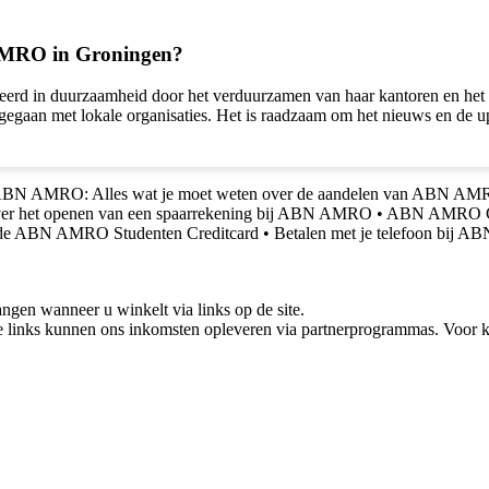
 AMRO in Groningen?
rd in duurzaamheid door het verduurzamen van haar kantoren en het a
egaan met lokale organisaties. Het is raadzaam om het nieuws en de 
ABN AMRO: Alles wat je moet weten over de aandelen van ABN A
over het openen van een spaarrekening bij ABN AMRO
•
ABN AMRO Con
r de ABN AMRO Studenten Creditcard
•
Betalen met je telefoon bij 
gen wanneer u winkelt via links op de site.
 links kunnen ons inkomsten opleveren via partnerprogrammas. Voor ko