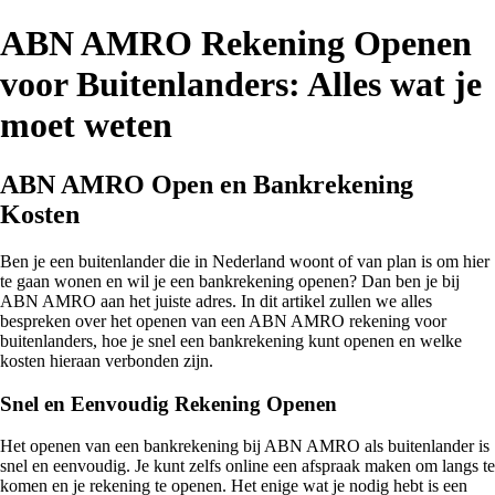
ABN AMRO Rekening Openen
voor Buitenlanders: Alles wat je
moet weten
ABN AMRO Open en Bankrekening
Kosten
Ben je een buitenlander die in Nederland woont of van plan is om hier
te gaan wonen en wil je een bankrekening openen? Dan ben je bij
ABN AMRO aan het juiste adres. In dit artikel zullen we alles
bespreken over het openen van een ABN AMRO rekening voor
buitenlanders, hoe je snel een bankrekening kunt openen en welke
kosten hieraan verbonden zijn.
Snel en Eenvoudig Rekening Openen
Het openen van een bankrekening bij ABN AMRO als buitenlander is
snel en eenvoudig. Je kunt zelfs online een afspraak maken om langs te
komen en je rekening te openen. Het enige wat je nodig hebt is een