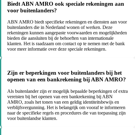
Biedt ABN AMRO ook speciale rekeningen aan
voor buitenlanders?
ABN AMRO biedt specifieke rekeningen en diensten aan voor
buitenlanders die in Nederland wonen of werken. Deze
rekeningen kunnen aangepaste voorwaarden en mogelijkheden
bieden die aansluiten bij de behoeften van internationale
klanten. Het is raadzaam om contact op te nemen met de bank
voor meer informatie over deze speciale rekeningen.
Zijn er beperkingen voor buitenlanders bij het
openen van een bankrekening bij ABN AMRO?
Als buitenlander zijn er mogelijk bepaalde beperkingen of extra
vereisten bij het openen van een bankrekening bij ABN
AMRO, zoals het tonen van een geldig identiteitsbewijs en
verblijfsvergunning. Het is belangrijk om vooraf te informeren
naar de specifieke regels en procedures die van toepassing zijn
voor buitenlandse klanten.