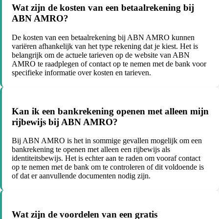
Wat zijn de kosten van een betaalrekening bij
ABN AMRO?
De kosten van een betaalrekening bij ABN AMRO kunnen
variëren afhankelijk van het type rekening dat je kiest. Het is
belangrijk om de actuele tarieven op de website van ABN
AMRO te raadplegen of contact op te nemen met de bank voor
specifieke informatie over kosten en tarieven.
Kan ik een bankrekening openen met alleen mijn
rijbewijs bij ABN AMRO?
Bij ABN AMRO is het in sommige gevallen mogelijk om een
bankrekening te openen met alleen een rijbewijs als
identiteitsbewijs. Het is echter aan te raden om vooraf contact
op te nemen met de bank om te controleren of dit voldoende is
of dat er aanvullende documenten nodig zijn.
Wat zijn de voordelen van een gratis