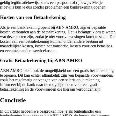
geldig legitimatiebewijs, zoals een paspoort of rijbewijs. Met je
rijbewijs kun je dus zonder problemen een bankrekening openen.
Kosten van een Betaalrekening
Als je een bankrekening opent bij ABN AMRO, zijn er bepaalde
kosten verbonden aan de betaalrekening. Het is belangrijk om te weten
wat deze kosten zijn, zodat je niet voor verrassingen komt te staan. De
kosten van een betaalrekening kunnen onder andere bestaan uit
maandelijkse kosten, kosten per transactie, kosten voor een betaalpas
en eventuele andere servicekosten.
Gratis Betaalrekening bij ABN AMRO
ABN AMRO biedt ook de mogelijkheid om een gratis betaalrekening
te openen. Dit kan echter afhankelijk zijn van bepaalde voorwaarden,
zoals het regelmatig ontvangen van een salaris op je rekening.
Informeer bij de bank naar de mogelijkheden voor een gratis
betaalrekening en de voorwaarden die hieraan verbonden zijn.
Conclusie
In dit artikel hebben we besproken hoe je als buitenlander een
bankrekening kunt openen bij ABN AMRO, de kosten die hiermee