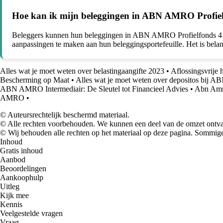
Hoe kan ik mijn beleggingen in ABN AMRO Profiel
Beleggers kunnen hun beleggingen in ABN AMRO Profielfonds 4 mon
aanpassingen te maken aan hun beleggingsportefeuille. Het is belan
Alles wat je moet weten over belastingaangifte 2023
•
Aflossingsvrije 
Bescherming op Maat
•
Alles wat je moet weten over depositos bij
ABN AMRO Intermediair: De Sleutel tot Financieel Advies
•
Abn Amro
AMRO
•
© Auteursrechtelijk beschermd materiaal.
© Alle rechten voorbehouden. We kunnen een deel van de omzet ontvan
© Wij behouden alle rechten op het materiaal op deze pagina. Sommige
Inhoud
Gratis inhoud
Aanbod
Beoordelingen
Aankoophulp
Uitleg
Kijk mee
Kennis
Veelgestelde vragen
Vraag