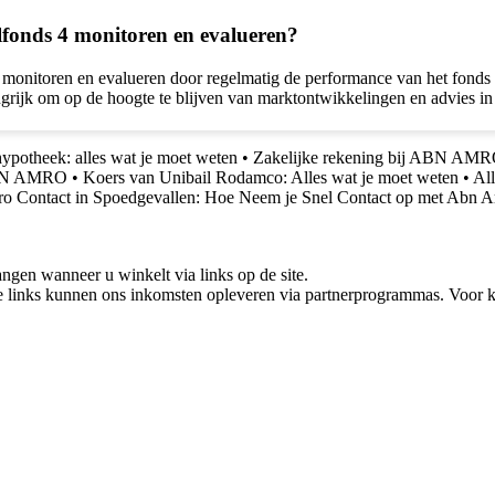
fonds 4 monitoren en evalueren?
itoren en evalueren door regelmatig de performance van het fonds te 
grijk om op de hoogte te blijven van marktontwikkelingen en advies in t
hypotheek: alles wat je moet weten
•
Zakelijke rekening bij ABN AMRO
 ABN AMRO
•
Koers van Unibail Rodamco: Alles wat je moet weten
•
All
 Contact in Spoedgevallen: Hoe Neem je Snel Contact op met Abn 
gen wanneer u winkelt via links op de site.
 links kunnen ons inkomsten opleveren via partnerprogrammas. Voor ko