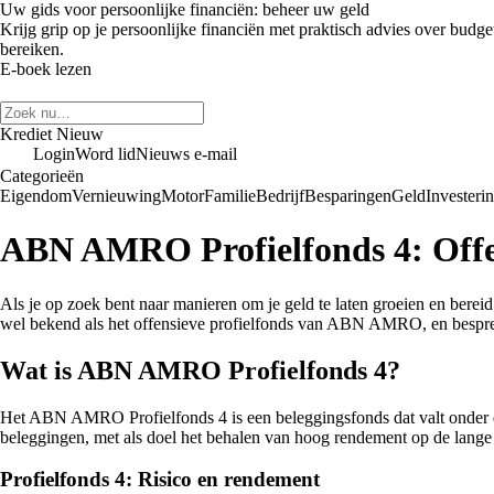
Uw gids voor persoonlijke financiën: beheer uw geld
Krijg grip op je persoonlijke financiën met praktisch advies over budge
bereiken.
E-boek lezen
Krediet Nieuw
Login
Word lid
Nieuws e-mail
Categorieën
Eigendom
Vernieuwing
Motor
Familie
Bedrijf
Besparingen
Geld
Investeri
ABN AMRO Profielfonds 4: Offen
Als je op zoek bent naar manieren om je geld te laten groeien en berei
wel bekend als het offensieve profielfonds van ABN AMRO, en bespre
Wat is ABN AMRO Profielfonds 4?
Het ABN AMRO Profielfonds 4 is een beleggingsfonds dat valt onder de 
beleggingen, met als doel het behalen van hoog rendement op de lang
Profielfonds 4: Risico en rendement