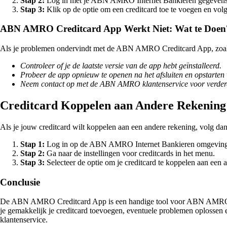
Stap 2:
Log in met je ABN AMRO Internet Bankieren gegevens
Stap 3:
Klik op de optie om een creditcard toe te voegen en volg 
ABN AMRO Creditcard App Werkt Niet: Wat te Doen
Als je problemen ondervindt met de ABN AMRO Creditcard App, zoals he
Controleer of je de laatste versie van de app hebt geïnstalleerd.
Probeer de app opnieuw te openen na het afsluiten en opstarten 
Neem contact op met de ABN AMRO klantenservice voor verdere 
Creditcard Koppelen aan Andere Rekening
Als je jouw creditcard wilt koppelen aan een andere rekening, volg da
Stap 1:
Log in op de ABN AMRO Internet Bankieren omgeving
Stap 2:
Ga naar de instellingen voor creditcards in het menu.
Stap 3:
Selecteer de optie om je creditcard te koppelen aan een a
Conclusie
De ABN AMRO Creditcard App is een handige tool voor ABN AMRO klan
je gemakkelijk je creditcard toevoegen, eventuele problemen oplossen
klantenservice.