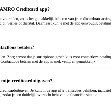
BN AMRO Creditcard app?
ordelen, zoals het gemakkelijk beheren van je creditcardtransacties, h
ard bij verlies of diefstal. Daarnaast kun je met de app eenvoudig betali
actloos betalen?
. Zorg ervoor dat je smartphone geschikt is voor contactloze betalinge
Contactloos betalen met de app is snel, veilig en gemakkelijk.
mijn creditcarduitgaven?
editcarduitgaven. Je kunt in de app al je transacties bekijken, inclusie
zodat je een duidelijk overzicht hebt van je financiële situatie.