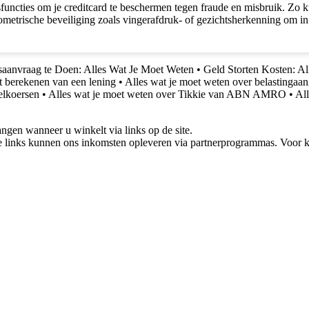
ties om je creditcard te beschermen tegen fraude en misbruik. Zo kun je
iometrische beveiliging zoals vingerafdruk- of gezichtsherkenning om in 
aanvraag te Doen: Alles Wat Je Moet Weten
•
Geld Storten Kosten: A
t berekenen van een lening
•
Alles wat je moet weten over belastingaan
elkoersen
•
Alles wat je moet weten over Tikkie van ABN AMRO
•
Al
gen wanneer u winkelt via links op de site.
 links kunnen ons inkomsten opleveren via partnerprogrammas. Voor ko