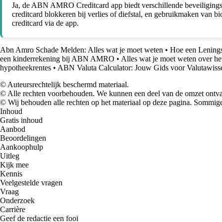
Ja, de ABN AMRO Creditcard app biedt verschillende beveiligingsfunc
creditcard blokkeren bij verlies of diefstal, en gebruikmaken van b
creditcard via de app.
Abn Amro Schade Melden: Alles wat je moet weten
•
Hoe een Lenings
een kinderrekening bij ABN AMRO
•
Alles wat je moet weten over he
hypotheekrentes
•
ABN Valuta Calculator: Jouw Gids voor Valutawiss
© Auteursrechtelijk beschermd materiaal.
© Alle rechten voorbehouden. We kunnen een deel van de omzet ontvan
© Wij behouden alle rechten op het materiaal op deze pagina. Sommige
Inhoud
Gratis inhoud
Aanbod
Beoordelingen
Aankoophulp
Uitleg
Kijk mee
Kennis
Veelgestelde vragen
Vraag
Onderzoek
Carrière
Geef de redactie een fooi