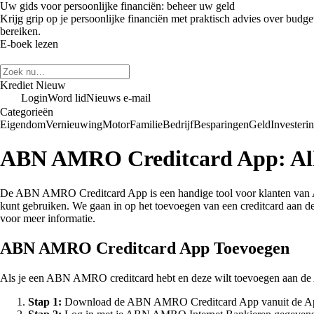
Uw gids voor persoonlijke financiën: beheer uw geld
Krijg grip op je persoonlijke financiën met praktisch advies over budge
bereiken.
E-boek lezen
Krediet Nieuw
Login
Word lid
Nieuws e-mail
Categorieën
Eigendom
Vernieuwing
Motor
Familie
Bedrijf
Besparingen
Geld
Investeri
ABN AMRO Creditcard App: All
De ABN AMRO Creditcard App is een handige tool voor klanten van AB
kunt gebruiken. We gaan in op het toevoegen van een creditcard aan de
voor meer informatie.
ABN AMRO Creditcard App Toevoegen
Als je een ABN AMRO creditcard hebt en deze wilt toevoegen aan d
Stap 1:
Download de ABN AMRO Creditcard App vanuit de App S