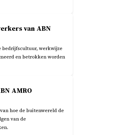
werkers van ABN
edrijfscultuur, werkwijze
formeerd en betrokken worden
n ABN AMRO
 van hoe de buitenwereld de
lgen van de
ken.