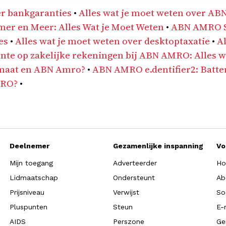
er bankgaranties
•
Alles wat je moet weten over 
r en Meer: Alles Wat je Moet Weten
•
ABN AMRO S
es
•
Alles wat je moet weten over desktoptaxatie
•
Al
nte op zakelijke rekeningen bij ABN AMRO: Alles w
ldmaat en ABN Amro?
•
ABN AMRO e.dentifier2: Batter
MRO?
•
Deelnemer
Gezamenlijke inspanning
Vo
Mijn toegang
Adverteerder
Ho
Lidmaatschap
Ondersteunt
Ab
Prijsniveau
Verwijst
So
Pluspunten
Steun
E-
AIDS
Perszone
Ge