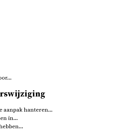
voor…
rswijziging
e aanpak hanteren…
ren in…
n hebben…